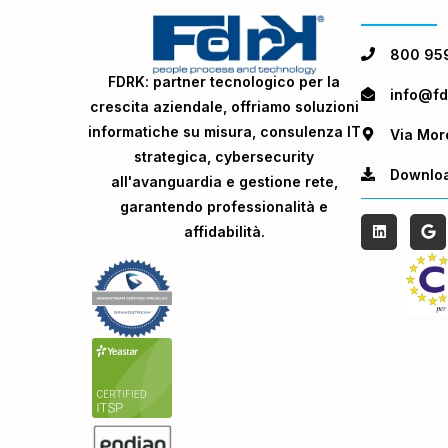
800 95
FDRK: partner tecnologico per la
info@fdr
crescita aziendale, offriamo soluzioni
informatiche su misura, consulenza IT
Via Mor
strategica, cybersecurity
Downlo
all'avanguardia e gestione rete,
garantendo professionalità e
affidabilità.