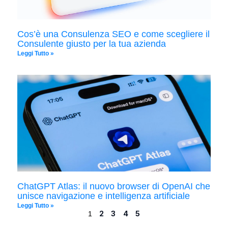
Cos’è una Consulenza SEO e come scegliere il
Consulente giusto per la tua azienda
Leggi Tutto »
ChatGPT Atlas: il nuovo browser di OpenAI che
unisce navigazione e intelligenza artificiale
Leggi Tutto »
2
3
4
5
1