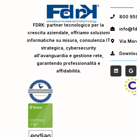
800 95
FDRK: partner tecnologico per la
info@fdr
crescita aziendale, offriamo soluzioni
informatiche su misura, consulenza IT
Via Mor
strategica, cybersecurity
Downlo
all'avanguardia e gestione rete,
garantendo professionalità e
affidabilità.