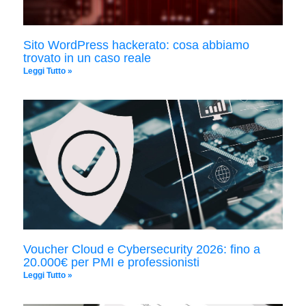
Sito WordPress hackerato: cosa abbiamo
trovato in un caso reale
Leggi Tutto »
Voucher Cloud e Cybersecurity 2026: fino a
20.000€ per PMI e professionisti
Leggi Tutto »