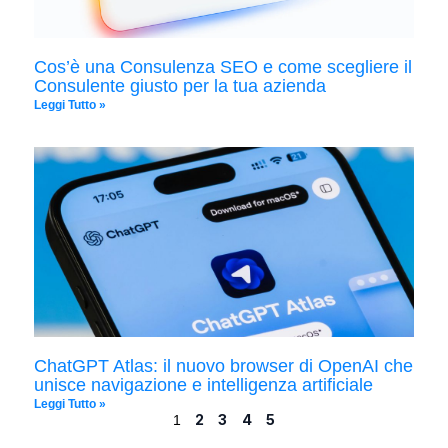
Cos’è una Consulenza SEO e come scegliere il
Consulente giusto per la tua azienda
Leggi Tutto »
ChatGPT Atlas: il nuovo browser di OpenAI che
unisce navigazione e intelligenza artificiale
Leggi Tutto »
2
3
4
5
1