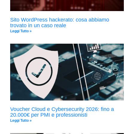
Sito WordPress hackerato: cosa abbiamo
trovato in un caso reale
Leggi Tutto »
Voucher Cloud e Cybersecurity 2026: fino a
20.000€ per PMI e professionisti
Leggi Tutto »