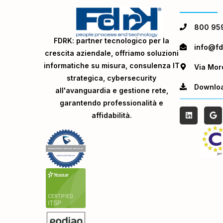
800 95
FDRK: partner tecnologico per la
info@fdr
crescita aziendale, offriamo soluzioni
informatiche su misura, consulenza IT
Via Mor
strategica, cybersecurity
Downlo
all'avanguardia e gestione rete,
garantendo professionalità e
affidabilità.