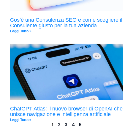
Cos’è una Consulenza SEO e come scegliere il
Consulente giusto per la tua azienda
Leggi Tutto »
ChatGPT Atlas: il nuovo browser di OpenAI che
unisce navigazione e intelligenza artificiale
Leggi Tutto »
2
3
4
5
1