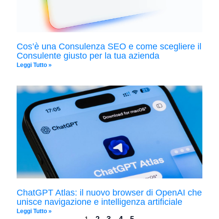
Cos’è una Consulenza SEO e come scegliere il
Consulente giusto per la tua azienda
Leggi Tutto »
ChatGPT Atlas: il nuovo browser di OpenAI che
unisce navigazione e intelligenza artificiale
Leggi Tutto »
2
3
4
5