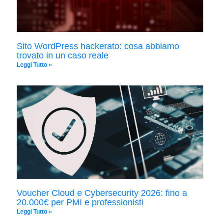
Sito WordPress hackerato: cosa abbiamo
trovato in un caso reale
Leggi Tutto »
Voucher Cloud e Cybersecurity 2026: fino a
20.000€ per PMI e professionisti
Leggi Tutto »