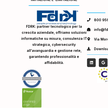
800 95
FDRK: partner tecnologico per la
info@fdr
crescita aziendale, offriamo soluzioni
informatiche su misura, consulenza IT
Via Mor
strategica, cybersecurity
Downlo
all'avanguardia e gestione rete,
garantendo professionalità e
affidabilità.