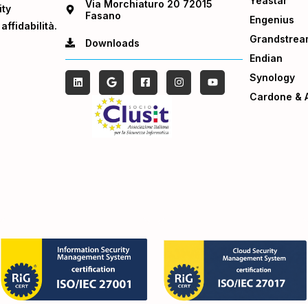
Yeastar
Via Morchiaturo 20 72015
ity
Fasano
Engenius
ffidabilità.
Grandstrea
Downloads
Endian
Synology
Cardone & A