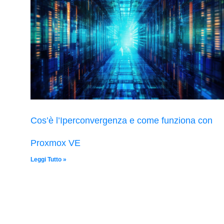
Cos’è l’Iperconvergenza e come funziona con
Proxmox VE
Leggi Tutto »