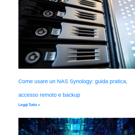
Come usare un NAS Synology: guida pratica,
accesso remoto e backup
Leggi Tutto »