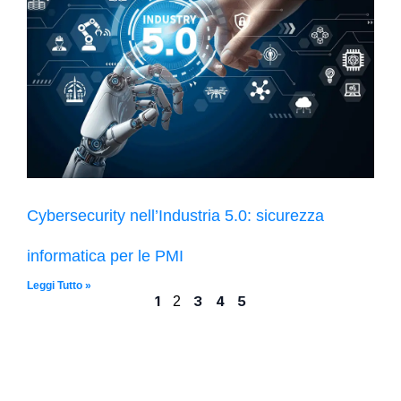
Cybersecurity nell’Industria 5.0: sicurezza
informatica per le PMI
Leggi Tutto »
1
3
4
5
2