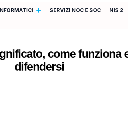
 INFORMATICI
SERVIZI NOC E SOC
NIS 2
nificato, come funziona
difendersi