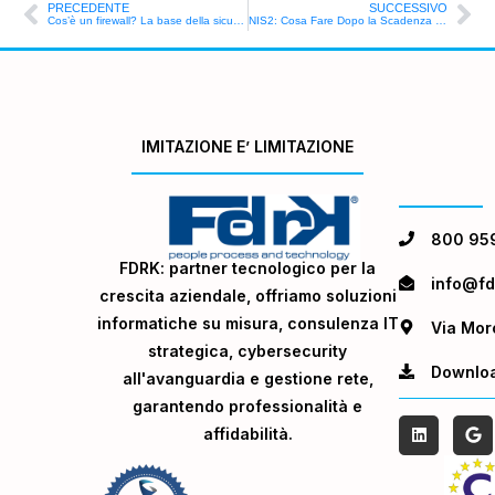
PRECEDENTE
SUCCESSIVO
Cos’è un firewall? La base della sicurezza digitale
NIS2: Cosa Fare Dopo la Scadenza del 28 Febbraio 2025
IMITAZIONE E’ LIMITAZIONE
800 95
FDRK: partner tecnologico per la
info@fdr
crescita aziendale, offriamo soluzioni
informatiche su misura, consulenza IT
Via Mor
strategica, cybersecurity
Downlo
all'avanguardia e gestione rete,
garantendo professionalità e
affidabilità.