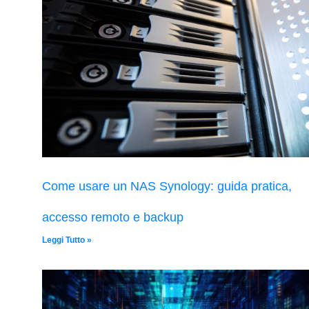
Come usare un NAS Synology: guida pratica,
accesso remoto e backup
Leggi Tutto »