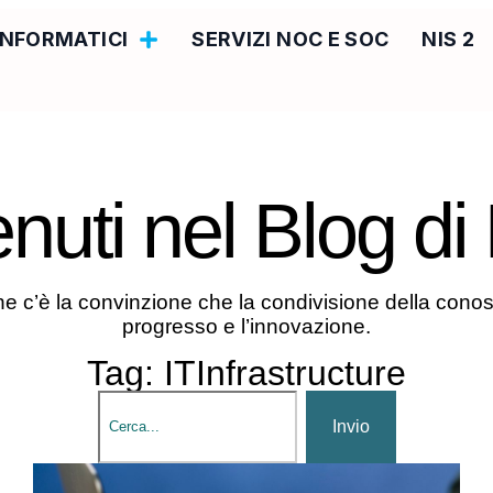
 INFORMATICI
SERVIZI NOC E SOC
NIS 2
nuti nel
Blog d
ne c’è la convinzione che la condivisione della cono
progresso e l’innovazione.
Tag: ITInfrastructure
Invio