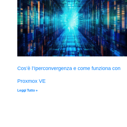
Cos’è l’Iperconvergenza e come funziona con
Proxmox VE
Leggi Tutto »