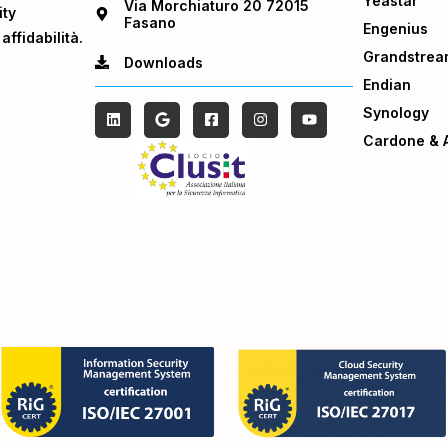
Yeastar
Via Morchiaturo 20 72015
ity
Fasano
Engenius
ffidabilità.
Grandstrea
Downloads
Endian
Synology
Cardone & A