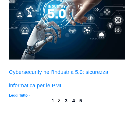
Cybersecurity nell’Industria 5.0: sicurezza
informatica per le PMI
Leggi Tutto »
1
3
4
5
2