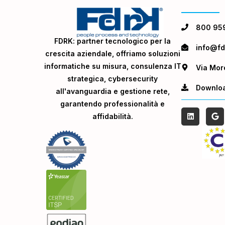
800 95
FDRK: partner tecnologico per la
info@fdr
crescita aziendale, offriamo soluzioni
informatiche su misura, consulenza IT
Via Mor
strategica, cybersecurity
Downlo
all'avanguardia e gestione rete,
garantendo professionalità e
affidabilità.