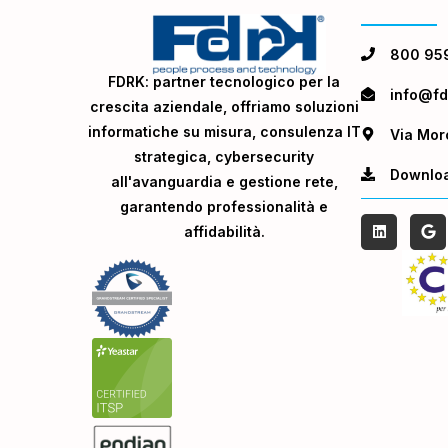
800 95
FDRK: partner tecnologico per la
info@fdr
crescita aziendale, offriamo soluzioni
informatiche su misura, consulenza IT
Via Mor
strategica, cybersecurity
Downlo
all'avanguardia e gestione rete,
garantendo professionalità e
affidabilità.