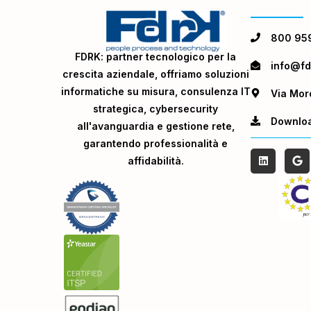
800 95
FDRK: partner tecnologico per la
info@fdr
crescita aziendale, offriamo soluzioni
informatiche su misura, consulenza IT
Via Mor
strategica, cybersecurity
Downlo
all'avanguardia e gestione rete,
garantendo professionalità e
affidabilità.