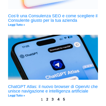
Cos’è una Consulenza SEO e come scegliere il
Consulente giusto per la tua azienda
Leggi Tutto »
ChatGPT Atlas: il nuovo browser di OpenAI che
unisce navigazione e intelligenza artificiale
Leggi Tutto »
2
3
4
5
1