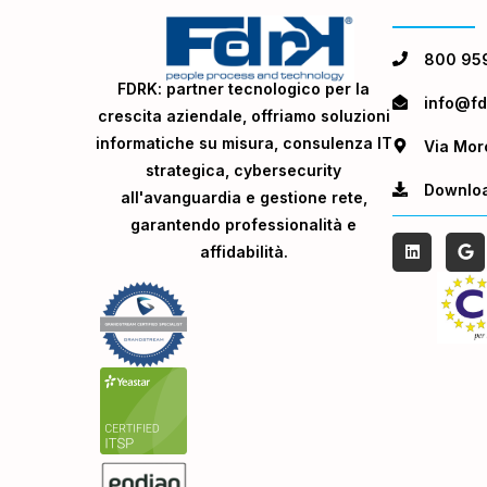
800 95
FDRK: partner tecnologico per la
info@fdr
crescita aziendale, offriamo soluzioni
informatiche su misura, consulenza IT
Via Mor
strategica, cybersecurity
Downlo
all'avanguardia e gestione rete,
garantendo professionalità e
affidabilità.