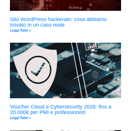
Sito WordPress hackerato: cosa abbiamo
trovato in un caso reale
Leggi Tutto »
Voucher Cloud e Cybersecurity 2026: fino a
20.000€ per PMI e professionisti
Leggi Tutto »