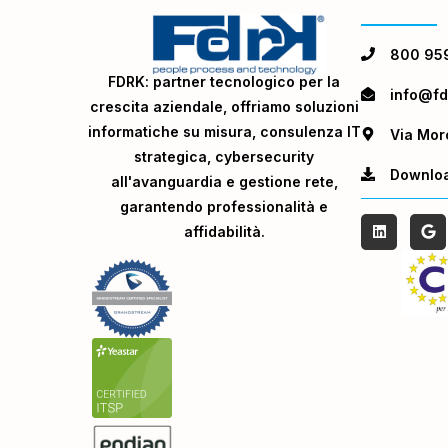
800 95
FDRK: partner tecnologico per la
info@fdr
crescita aziendale, offriamo soluzioni
informatiche su misura, consulenza IT
Via Mor
strategica, cybersecurity
Downlo
all'avanguardia e gestione rete,
garantendo professionalità e
affidabilità.