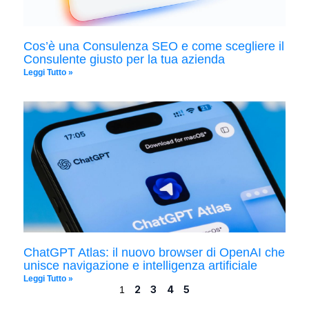
Cos’è una Consulenza SEO e come scegliere il
Consulente giusto per la tua azienda
Leggi Tutto »
ChatGPT Atlas: il nuovo browser di OpenAI che
unisce navigazione e intelligenza artificiale
Leggi Tutto »
2
3
4
5
1