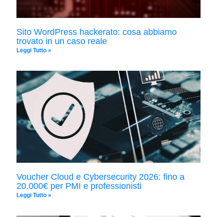
Sito WordPress hackerato: cosa abbiamo
trovato in un caso reale
Leggi Tutto »
Voucher Cloud e Cybersecurity 2026: fino a
20.000€ per PMI e professionisti
Leggi Tutto »