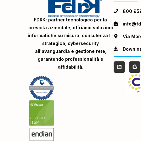
800 95
FDRK: partner tecnologico per la
info@fdr
crescita aziendale, offriamo soluzioni
informatiche su misura, consulenza IT
Via Mor
strategica, cybersecurity
Downlo
all'avanguardia e gestione rete,
garantendo professionalità e
affidabilità.