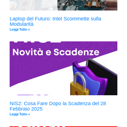
Laptop del Futuro: Intel Scommette sulla
Modularità
Leggi Tutto »
NIS2: Cosa Fare Dopo la Scadenza del 28
Febbraio 2025
Leggi Tutto »