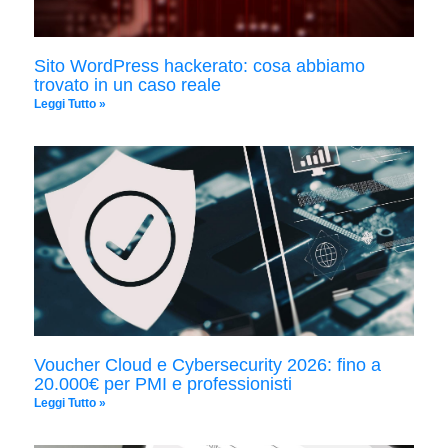
Sito WordPress hackerato: cosa abbiamo
trovato in un caso reale
Leggi Tutto »
Voucher Cloud e Cybersecurity 2026: fino a
20.000€ per PMI e professionisti
Leggi Tutto »