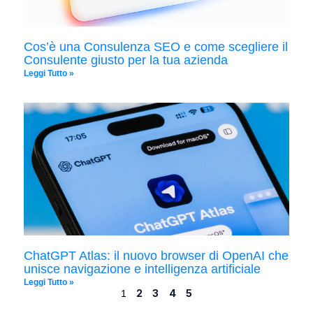
Cos’è una Consulenza SEO e come scegliere il
Consulente giusto per la tua azienda
Leggi Tutto »
ChatGPT Atlas: il nuovo browser di OpenAI che
unisce navigazione e intelligenza artificiale
Leggi Tutto »
2
3
4
5
1