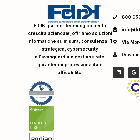
800 95
FDRK: partner tecnologico per la
info@fdr
crescita aziendale, offriamo soluzioni
informatiche su misura, consulenza IT
Via Mor
strategica, cybersecurity
Downlo
all'avanguardia e gestione rete,
garantendo professionalità e
affidabilità.